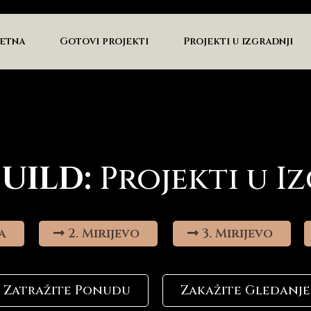
etna
Gotovi projekti
Projekti u izgradnji
BUILD:
Projekti u I
a
2. Mirijevo
3. Mirijevo
Zatražite Ponudu
Zakažite Gledanje