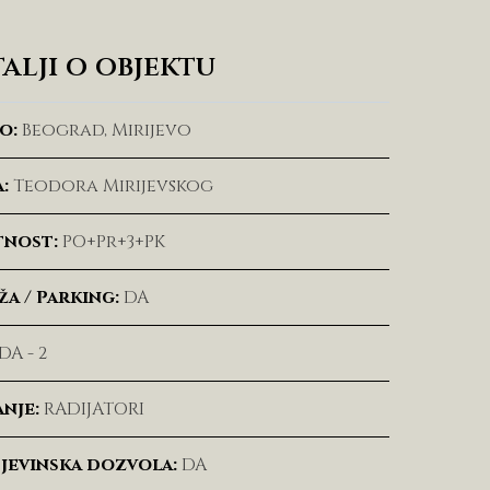
alji o objektu
o:
Beograd, Mirijevo
:
Teodora Mirijevskog
tnost:
PO+Pr+3+PK
a / Parking:
DA
DA - 2
nje:
RADIJATORI
jevinska dozvola:
DA