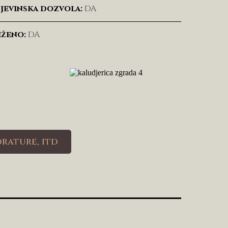
jevinska dozvola:
DA
iženo:
DA
rature, itd