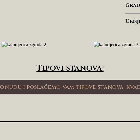
Grad
Uknj
Tipovi stanova:
ponudu i poslaćemo Vam tipove stanova, kvad