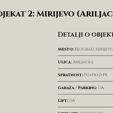
jekat 2: Mirijevo (Arilja
Detalji o objek
Mesto:
Beograd, Mirijev
Ulica:
Ariljacka
Spratnost:
PO+Pr+2+PK
Garaža / Parking:
DA
Lift:
DA