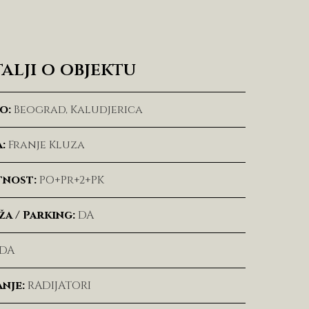
alji o objektu
o:
Beograd, Kaludjerica
:
Franje Kluza
tnost:
PO+Pr+2+PK
a / Parking:
DA
DA
nje:
RADIJATORI