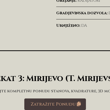
Grejanje:
RADIJATORI
Gradjevinska dozvola:
Uknjiženo:
DA
kat 3: Mirijevo (T. Mirije
jte kompletnu ponudu stanova, kvadrature, 3D m
Zatražite Ponudu