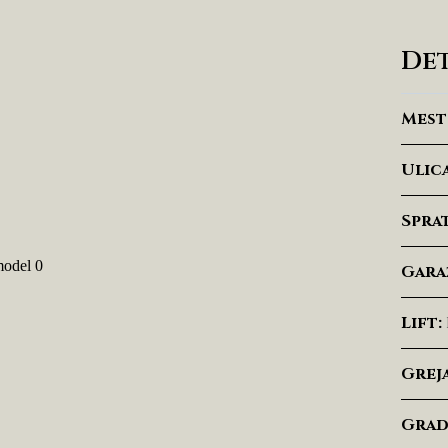
Det
Mest
Ulica
Spra
Garaž
Lift:
Greja
Grad