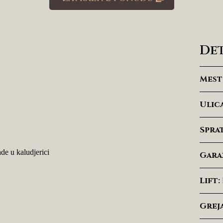
Det
Mest
Ulica
Spra
Garaž
Lift:
Greja