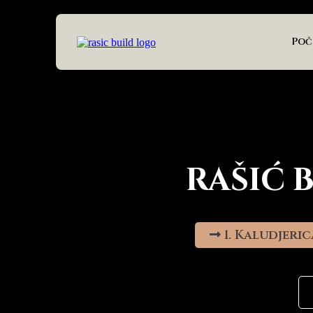
Poč
RAŠIĆ 
1. Kaludjeric