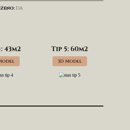
iženo:
DA
4: 43m2
Tip 5: 60m2
Model
3D Model